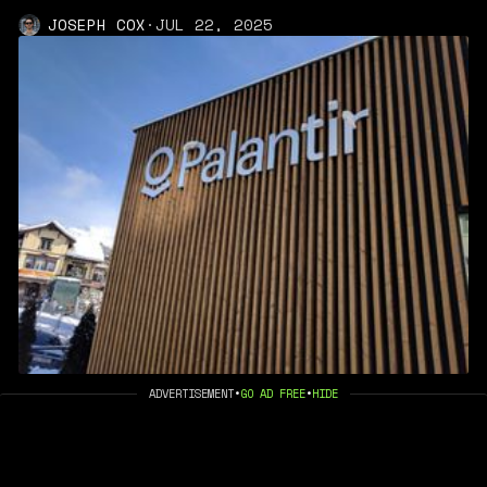
JOSEPH COX
·
JUL 22, 2025
ADVERTISEMENT
•
GO AD FREE
•
HIDE
Filtración revela el plan de
Palantir para ayudar al ICE a